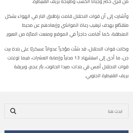
من قرى حضر وجباثا الخشب وطرنجة بريف القنيطرة.
وأشارت إلى أن قوات الاحتلال قامت بإطلاق النار في الهواء بشكل
متقطّع بهدف ترهيب رعاة المواشي وإبعادهم عن محيط
المنطقة، كما أقامت حاجزاً في الموقع ومنعت المارّة من العبور.
وكانت قوات الاحتلال، قد شنّت مؤخراً عدواناً عسكريًا على بلدة بيت
جن، ما أدى إلى استشهاد 13 مدنياً وإصابة العشرات، فيما توغلت
قوات الاحتلال أمس في بلدات: صيدا الحانوت، بئر عجم، وبريقة
بريف القنيطرة الجنوبي.