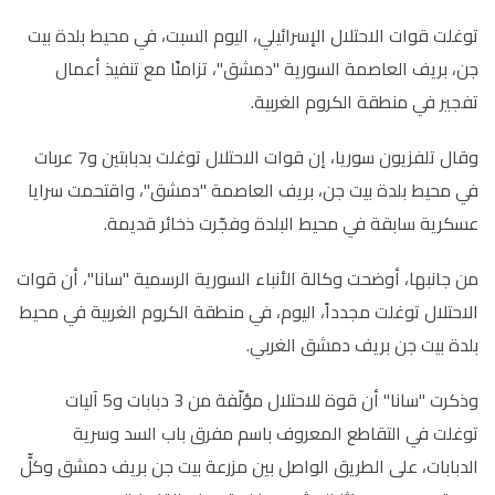
توغلت قوات الاحتلال الإسرائيلي، اليوم السبت، في محيط بلدة بيت
جن، بريف العاصمة السورية "دمشق"، تزامنًا مع تنفيذ أعمال
تفجير في منطقة الكروم الغربية.
وقال تلفزيون سوريا، إن قوات الاحتلال توغلت بدبابتين و7 عربات
في محيط بلدة بيت جن، بريف العاصمة "دمشق"، واقتحمت سرايا
عسكرية سابقة في محيط البلدة وفجّرت ذخائر قديمة.
من جانبها، أوضحت وكالة الأنباء السورية الرسمية "سانا"، أن قوات
الاحتلال توغلت مجدداً، اليوم، في منطقة الكروم الغربية في محيط
بلدة بيت جن بريف دمشق الغربي.
وذكرت "سانا" أن قوة للاحتلال مؤلّفة من 3 دبابات و5 آليات
توغلت في التقاطع المعروف باسم مفرق باب السد وسرية
الدبابات، على الطريق الواصل بين مزرعة بيت جن بريف دمشق وكلٍّ