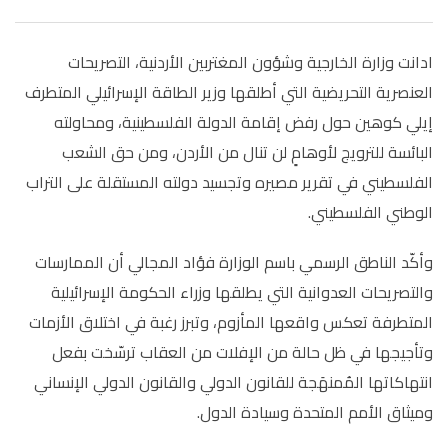
ادانت وزارة الخارجية وشؤون المغتربين الأردنية، التصريحات
العنصرية التحريضية التي أطلقها وزير الطاقة الإسرائيلي المتطرف
إيلي كوهين حول رفض إقامة الدولة الفلسطينية، ومحاولته
البائسة للترويج لأوهامٍ لن تنال من الأردن، ومن حق الشعب
الفلسطيني في تقرير مصيره وتجسيد دولته المستقلة على التراب
الوطني الفلسطيني.
وأكّد الناطق الرسمي باسم الوزارة فؤاد المجالي أن الممارسات
والتصريحات العدوانية التي يطلقها وزراء الحكومة الإسرائيلية
المتطرفة تعكس واقعها المأزوم، وتبرز رغبة في اختلاق الأزمات
وتأجيجها في ظل حالة من الإفلات من العقاب ترسّخت بفعل
انتهاكاتها المُمنهَجة للقانون الدولي والقانون الدولي الإنساني
وميثاق الأمم المتحدة وسيادة الدول.