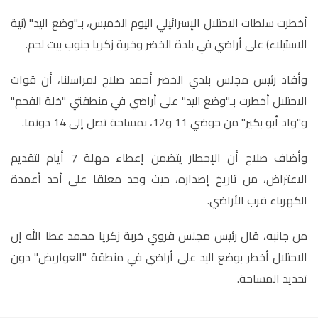
أخطرت سلطات الاحتلال الإسرائيلي اليوم الخميس، بـ"وضع اليد" (نية
الاستيلاء) على أراضي في بلدة الخضر وخربة زكريا جنوب بيت لحم
.
وأفاد رئيس مجلس بلدي الخضر أحمد صلاح لمراسلنا، أن قوات
الاحتلال أخطرت بـ"وضع اليد" على أراضي في منطقتي "خلة الفحم"
و"واد أبو بكير" من حوضي 11 و12، بمساحة تصل إلى 14 دونما.
وأضاف صلاح أن الإخطار يتضمن إعطاء مهلة 7 أيام لتقديم
الاعتراض، من تاريخ إصداره، حيث وجد معلقا على أحد أعمدة
الكهرباء قرب الأراضي
.
من جانبه، قال رئيس مجلس قروي خربة زكريا محمد عطا الله إن
الاحتلال أخطر بوضع اليد على أراضي في منطقة "العواريض" دون
تحديد المساحة
.