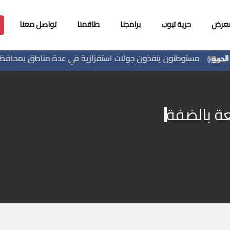
معرض
حرية تيوب
برامجنا
طاقمنا
تواصل معنا
مستوطنون ينفذون جولات استفزازية في عدة مناطق بمحافظة جنين
عة بالضفة