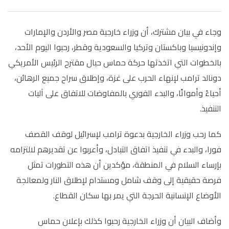
وجاء في بيان مشترك، أن وزراء خارجية مصر والأردن والإمارات
وإندونيسيا وباكستان وتركيا والسعودية وقطر، رحبوا اليوم الأحد،
بالخطوات التي اتخذتها حركة حماس حيال مقترح الرئيس الأمريكي
دونالد ترامب لإنهاء الحرب على غزة، وإطلاق سراح جميع الرهائن،
أحياءً وأمواتًا، والبدء الفوري بالمفاوضات للاتفاق على آليات
التنفيذ.
كما رحب وزراء الخارجية بدعوة ترامب لإسرائيل لوقف القصف
فورا، والبدء في تنفيذ اتفاق التبادل، وأعربوا عن تقديرهم لالتزامه
بإرساء السلام في المنطقة، مؤكدين أن هذه التطورات تمثل
فرصة حقيقية إلى وقف شامل ومستدام لإطلاق النار ولمعالجة
الأوضاع الإنسانية الحرجة التي يمر بها سكان القطاع.
وأضاف البيان أن وزراء الخارجية رحبوا كذلك بإعلان حماس