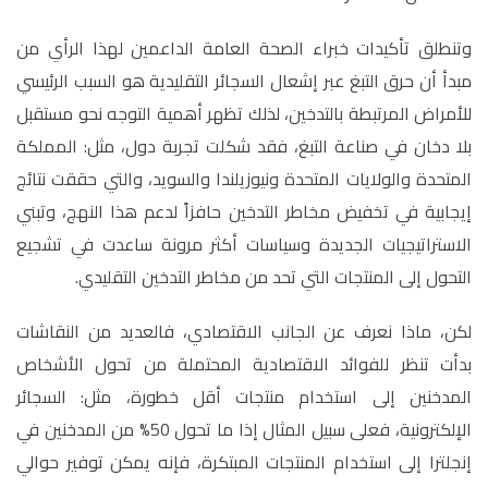
وتنطلق تأكيدات خبراء الصحة العامة الداعمين لهذا الرأي من
مبدأ أن حرق التبغ عبر إشعال السجائر التقليدية هو السبب الرئيسي
للأمراض المرتبطة بالتدخين، لذلك تظهر أهمية التوجه نحو مستقبل
بلا دخان في صناعة التبغ، فقد شكلت تجربة دول، مثل: المملكة
المتحدة والولايات المتحدة ونيوزيلندا والسويد، والتي حققت نتائج
إيجابية في تخفيض مخاطر التدخين حافزاً لدعم هذا النهج، وتبني
الاستراتيجيات الجديدة وسياسات أكثر مرونة ساعدت في تشجيع
التحول إلى المنتجات التي تحد من مخاطر التدخين التقليدي.
لكن، ماذا نعرف عن الجانب الاقتصادي، فالعديد من النقاشات
بدأت تنظر للفوائد الاقتصادية المحتملة من تحول الأشخاص
المدخنين إلى استخدام منتجات أقل خطورة، مثل: السجائر
الإلكترونية، فعلى سبيل المثال إذا ما تحول 50% من المدخنين في
إنجلترا إلى استخدام المنتجات المبتكرة، فإنه يمكن توفير حوالي