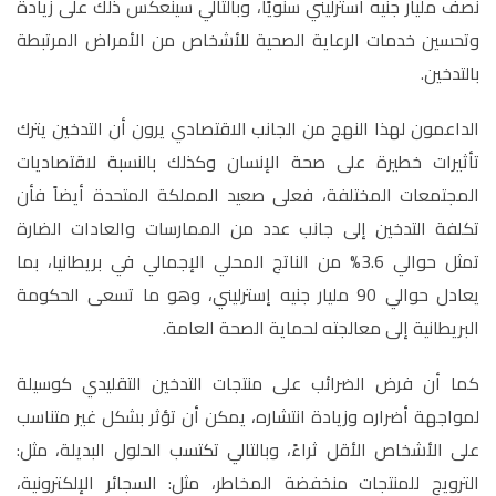
نصف مليار جنيه استرليني سنويًا، وبالتالي سينعكس ذلك على زيادة
وتحسين خدمات الرعاية الصحية للأشخاص من الأمراض المرتبطة
بالتدخين.
الداعمون لهذا النهج من الجانب الاقتصادي يرون أن التدخين يترك
تأثيرات خطيرة على صحة الإنسان وكذلك بالنسبة لاقتصاديات
المجتمعات المختلفة، فعلى صعيد المملكة المتحدة أيضاً فأن
تكلفة التدخين إلى جانب عدد من الممارسات والعادات الضارة
تمثل حوالي 3.6% من الناتج المحلي الإجمالي في بريطانيا، بما
يعادل حوالي 90 مليار جنيه إسترليني، وهو ما تسعى الحكومة
البريطانية إلى معالجته لحماية الصحة العامة.
كما أن فرض الضرائب على منتجات التدخين التقليدي كوسيلة
لمواجهة أضراره وزيادة انتشاره، يمكن أن تؤثر بشكل غير متناسب
على الأشخاص الأقل ثراءً، وبالتالي تكتسب الحلول البديلة، مثل:
الترويج للمنتجات منخفضة المخاطر، مثل: السجائر الإلكترونية،