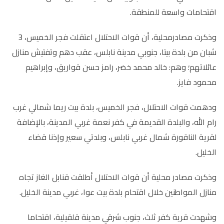
اقتحامات واسعة للمنطقة.
وذكرت مصادرمحلية، أن قوات الاحتلال اعتقلت فجر الخميس، 3
شبان من بلدة بيتا، جنوبي مدينة نابلس، عقب دهم وتفتيش منازل
عائلاتهم؛ وهم: خالد محمد خضر، رامز حسن قواريق، وإبراهيم
محمود فايز.
ودهمت قوات الاحتلال، فجر الخميس، بلدة بيت ريما شمالي غرب
رام الله، والبلدة القديمة في كفر نعمة غربي المدينة، بالإضافة
لقرية الناقورة شمال غربي نابلس، وبلدتي سعير وإذنا قضاء
الخليل.
وذكرت مصادر محلية أن قوات الاحتلال أطلقت قنابل الغاز تجاه
منازل المواطنين خلال اقتحام بلدة بيت عوا، غربي مدينة الخليل.
وشهدت قرية كفر ثلث، جنوب شرقي مدينة قلقيلية، اقتحاما