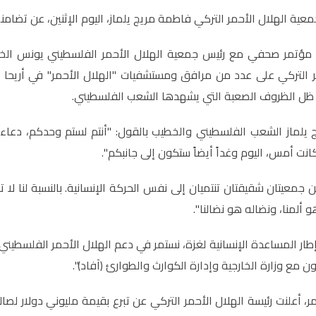
معية الهلال الأحمر التركي فاطمة مريج يلماز، اليوم الإثنين، عن تضام
مؤتمر صحفي مع رئيس جمعية الهلال الأحمر الفلسطيني يونس الخطي
ر التركي على عدد من مرافق ومستشفيات "الهلال الأحمر" في أريحا وا
ظل الظروف الصعبة التي يشهدها الشعب الفلسطيني.
 يلماز الشعب الفلسطيني والخطيب بالقول: "أنتم لستم وحدكم، دعا
انت أمس، اليوم وغداً أيضاً ستكون إلى جانبكم
"
.
جمعيتان شقيقتان تنتميان إلى نفس الحركة الإنسانية. بالنسبة لنا لا ت
 ألمنا، ونضاله هو نضالنا
"
.
طار المساعدة الإنسانية لغزة، نستمر في دعم الهلال الأحمر الفلسطيني ب
ون مع وزارة الخارجية وإدارة الكوارث والطوارئ (آفاد)".
ر، أعلنت رئيسة الهلال الأحمر التركي عن تبرع بقيمة مليوني دولار ل