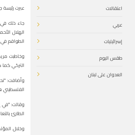
عبرت رئيسة ج
اعتقالات
جاء ذلك في 
عربي
الهلال الأحم
الطواقم في 
إسرائيليات
وخاطبت مريج
طقس اليوم
التركي كما ك
العدوان على لبنان
وأضافت: "نحن 
الفلسطيني هو
وقالت: "في إ
الطارئ بالتعا
وخلال المؤتم