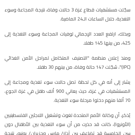
سجّلت مستشفيات قطاع غزة 3 حالات وفاة، نتيجة المجاعة وسوء
التغذية، خلال الساعات الـ24 الماضية.
وبذلك، ارتفع العدد الإجمالي لوفيات المجاعة وسوء التغذية إلى
425، من بينها 145 طفلا.
ومنذ إعلان منظمة "التصنيف المتكامل لمراحل الأمن الغذائي
(IPC)"، سُجّلت 147 حالة وفاة، من بينهم 30 طفلا.
يشار إلى أنه في كل لحظة تصل حالات سوء تغذية ومجاعة إلى
المستشفيات في غزة، حيث يعاني 900 ألف طفل في غزة الجوع،
70 ألفا منهم دخلوا مرحلة سوء التغذية.
يُذكر، أن وكالة الأمم المتحدة لغوث وتشغيل اللاجئين الفلسطينيين
(الأونروا)، كانت قد حذرت من أن سوء التغذية بين الأطفال دون
سن الخامسة قد تضاعف بين آذار/ مارس وحزيران/ يونيو، نتيجة