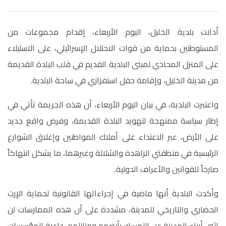
أدانت بلدية الخليل، اليوم الأربعاء، إقدام مجموعات من
المستوطنين بحماية من قوات الاحتلال الإسرائيلي، على الاستيلاء
على المنزل المحاذي لمبنى البلدية القديم في قلب البلدة القديمة
من مدينة الخليل، وإقامة حفل استفزازي في ساحة البلدية
.
واعتبرت البلدية، في بيان اليوم الأربعاء، أن هذه الجريمة تأتي في
إطار سياسة ممنهجة لتهويد البلدة القديمة، وفرض واقع جديد
على الأرض، عبر الاعتداء على أملاك المواطنين وإغلاق الشوارع
الرئيسية في منطقتي الزاهدة والشلالة وغيرهما، ما يشكل انتهاكاً
صارخاً للقوانين والأعراف الدولية
.
وأكدت البلدية أنها ماضية في إجراءاتها القانونية لحماية الإرث
الحضاري والتاريخي للمدينة، مشددة على أن هذه الممارسات لن
تثني أبناء المدينة عن التمسك بأرضهم ومنازلهم، داعية المؤسسات