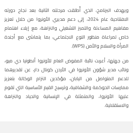
ويهدف البرنامج، الذي أُطلقت مرحلته الثانية بعد نجاح دورته
الافتتاحية عام 2024، إلى دعم مديري الأونروا من خلال تعزيز
مفاهيم المساءلة والتميز التشغيلي والنزاهة، مع إيلاء اهتمام
خاص لمراعاة منظور النوع الاجتماعي، بما يتماشى مع أجندة
المرأة والسلام والأمن (WPS).
من جهتها، أعربت نائبة المفوض العام للأونروا أنطونيا دي ميو،
ونائب مدير شؤون الأونروا في الأردن كونال دار، عن تقديرهما
للدعم المتواصل من اليابان، مؤكدين التزام الوكالة بتعزيز
ممارسات الحوكمة والشفافية، وترسيخ القيم الأساسية التي تقوم
عليها الأونروا، والمتمثلة في الإنسانية والحياد والنزاهة
والاستقلالية.