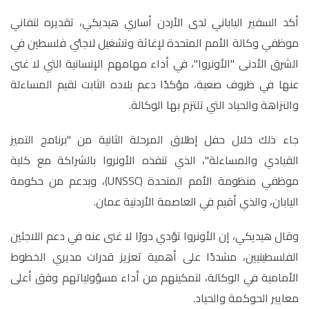
أكد السفير الياباني لدى الأردن أساري هيديكي، تقديره لتفاني
موظفي وكالة الأمم المتحدة لإغاثة وتشغيل لاجئي فلسطين في
الشرق الأدنى "الأونروا"، في أداء مهامهم الإنسانية التي لا غنى
عنها في ظروف صعبة، مؤكدًا دعم بلاده الثابت لقيم المساءلة
والنزاهة والحياد التي تلتزم بها الوكالة.
جاء ذلك خلال حفل إطلاق المرحلة الثانية من "برنامج التميز
القيادي والمساءلة"، الذي تنفذه الأونروا بالشراكة مع كلية
موظفي منظومة الأمم المتحدة (UNSSC)، وبدعم من حكومة
اليابان، والذي أقيم في العاصمة الأردنية عمان.
وقال هيديكي، إن الأونروا تؤدي دورًا لا غنى عنه في دعم اللاجئين
الفلسطينيين، مشددًا على أهمية تعزيز قدرات مديري الخطوط
الأمامية في الوكالة، لتمكينهم من أداء مسؤولياتهم وفق أعلى
معايير الحوكمة والحياد.