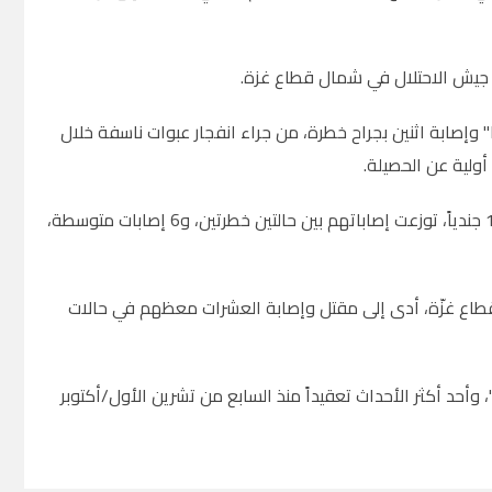
ع جيش الاحتلال في شمال قطاع غزة.
، بمقتل 5 جنود من لواء "نيتساح يهودا" وإصابة اثنين بجراح خطرة، من جراء انفجار عبوات ناسفة خلال
أولية عن الحصيلة.
لكن تقارير لاحقة في الإعلام الإسرائيلي، كشفت أن عدد المصابين في الحادثة، بلغ 14 جندياً، توزعت إصاباتهم بين حالتين خطرتين، و6 إصابات متوسطة،
ي قطاع غزّة، أدى إلى مقتل وإصابة العشرات معظهم في حالات
أحد أكثر الأحداث تعقيداً منذ السابع من تشرين الأول/أكتوبر