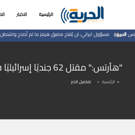
الرئيسية
الاخبار
ال
مسؤول ايراني: لن يُفتح مضيق هرمز ما لم تُصلح واشنطن سلوك
"هآرتس:" مقتل 62 جنديًا إسرائيليًا في غزة منذ بداية العام الجاري
الرئيسية
>
تفاصيل الخبر