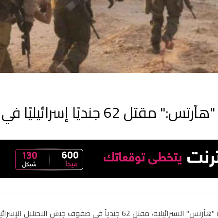
"هآرتس:" مقتل 62 جنديًا إسرائيليًا في غزة منذ بداية العام الجاري
أكدت صحيفة "هآرتس" الاسرائيلية، مقتل 62 جندياً في صفو