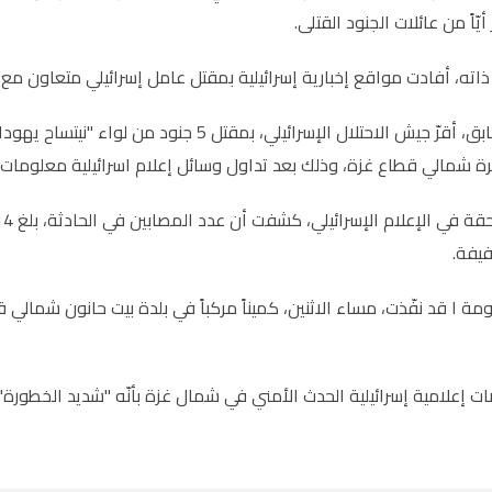
 أيّاً من عائلات الجنود القتلى.
اته، أفادت مواقع إخبارية إسرائيلية بمقتل عامل إسرائيلي متعاون م
وفي وقتٍ سابق، أقرّ جيش الاحتلال الإسرائيلي
ئرة شمالي قطاع غزة، وذلك بعد تداول وسائل إعلام اسرائيلية معلومات 
مة ا قد نفّذت، مساء الاثنين، كميناً مركباً في بلدة بيت حانون شمال
إعلامية إسرائيلية الحدث الأمني في شمال غزة بأنّه "شديد الخطورة"، و