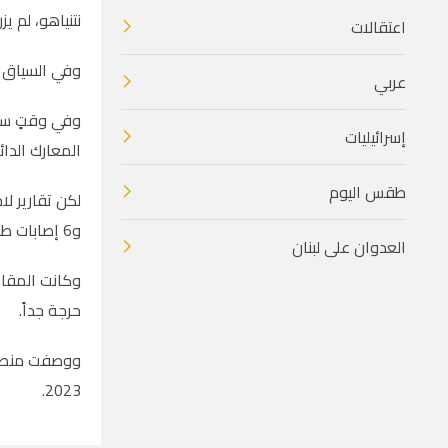
نتنياهو، لم يزر
اعتقالات
وفي السياق ذ
عربي
إسرائيليات
المعارك الدا
طقس اليوم
و6 إصابات طفيفة.
العدوان على لبنان
وكانت المقاو
حرجة جداً.
ووصفت منصات 
2023.