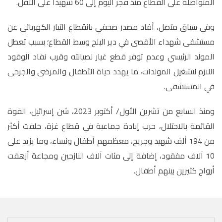
المتواصلة على القطاع منذ فجر اليوم إلى 60 شهيدا على الأقل.
وفي سياق متصل، أفاد مصدر صحفي بانقطاع التيار الكهربائي عن
مستشفى شهداء الأقصى في دير البلح وسط القطاع؛ بسبب تعطل
المولد الرئيسي وعدم توفر قطع غيار لصيانته وقرب نفاد الوقود
اللازم لتشغيل المولدات، ما يهدد حياة الأطفال والمرضى والجرحى
في المستشفى.
ومنذ السابع من تشرين الأول
/
أكتوبر 2023، شن إسرائيل، القوة
القائمة بالاحتلال، حرب إبادة جماعية في قطاع غزة، خلفت أكثر
من 194 ألف شهيد وجريح، معظمهم أطفال ونساء، وما يزيد على
10 آلاف مفقود، إضافة إلى مئات آلاف النازحين ومجاعة أزهقت
أرواح كثيرين بينهم أطفال.