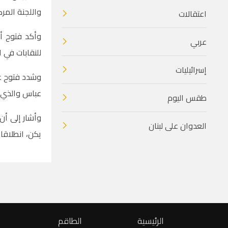
واللجنة المركز
اعتقالات
وأكد فتوح أن
عربي
للنقابات في 
إسرائيليات
وشدد فتوح عل
عباس والذي ي
طقس اليوم
وأشار إلى أن 
العدوان على لبنان
يكن، انطلاقا
الرئيسية
الطاقم