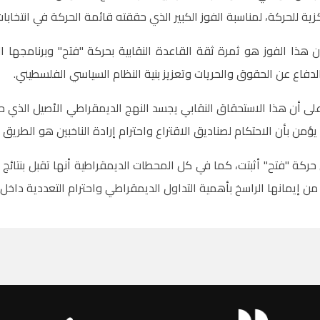
ية للحركة، لمناسبة الفوز الكبير الذي حققته قائمة الحركة في انتخابات مجلس
 هذا الفوز هو ثمرة ثقة القاعدة النقابية بحركة "فتح" وبرنامجها ا
الدفاع عن الحقوق والحريات وتعزيز بنية النظام السياسي الفلسطيني.
ى أن هذا الاستحقاق النقابي يجسد النهج الديمقراطي الأصيل الذي حر
ؤمن بأن الاحتكام لصناديق الاقتراع واحترام إرادة الناخبين هو الطري
حركة "فتح" أثبتت، كما في كل المحطات الديمقراطية أنها تقبل بنتائج ا
 من إيمانها الراسخ بأهمية التداول الديمقراطي واحترام التعددية داخل