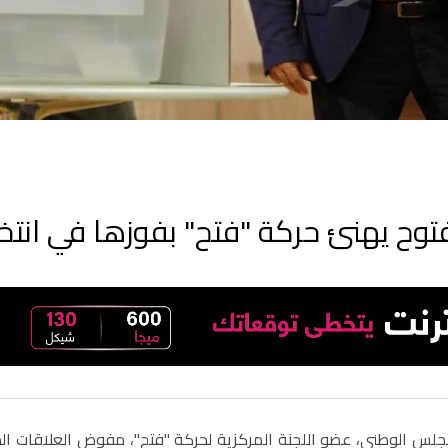
توح يهنئ حركة "فتح" بفوزها في انتخ
جلس الوطني، عضو اللجنة المركزية لحركة "فتح"، مفوض العلاقات الد