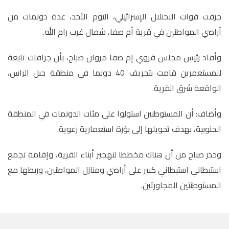
جرفت قوات الاحتلال الإسرائيلي، اليوم الأحد، عدة دونمات من
أراضي المواطنين في قرية أم صفا، شمال غرب رام الله.
وأفاد رئيس مجلس قروي إم صفا مروان صباح، بأن جرافات تابعة
للمستعمرين قامت بتجريف 40 دونما في منطقة جبل الراس،
الواقعة شرق القرية.
وأضاف: أن المستوطنين استولوا على مئات الدونمات في المنطقة
الجنوبية، بهدف تحويلها إلى بؤرة استعمارية رعوية.
وحذر صباح من أن هناك مخططا لتهجير أبناء القرية، وإقامة تجمع
استيطاني استيطاني كبير على أراضي ومنازل المواطنين، وربطها مع
المستوطنتين المجاورتين.