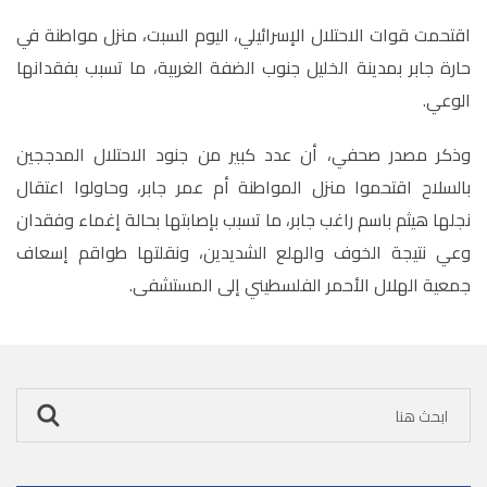
اقتحمت قوات الاحتلال الإسرائيلي، اليوم السبت، منزل مواطنة في
حارة جابر بمدينة الخليل جنوب الضفة الغربية، ما تسبب بفقدانها
الوعي
.
وذكر مصدر صحفي، أن عدد كبير من جنود الاحتلال المدججين
بالسلاح اقتحموا منزل المواطنة أم عمر جابر، وحاولوا اعتقال
نجلها هيثم باسم راغب جابر، ما تسبب بإصابتها بحالة إغماء وفقدان
وعي نتيجة الخوف والهلع الشديدين، ونقلتها طواقم إسعاف
جمعية الهلال الأحمر الفلسطيني إلى المستشفى.