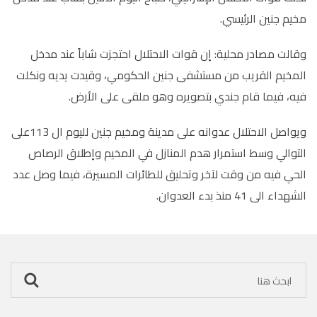
مخيم جنين الرئيسي.
وقالت مصادر محلية: إن قوات الاحتلال احتجزت شاباً عند مدخل
المخيم القريب من مستشفى جنين الحكومي، وقيدت يديه ونكلت
فيه، فيما قام جندي بتصويره وهو ملقى على الأرض.
ويواصل الاحتلال عدوانه على مدينة ومخيم جنين لليوم ال 113على
التوالي وسط استمرار هدم المنازل في المخيم وإطلاق الرصاص
الحي فيه من وقت لآخر وتحليق للطائرات المسيرة، فيما وصل عدد
الشهداء الى 41 منذ بدء العدوان.