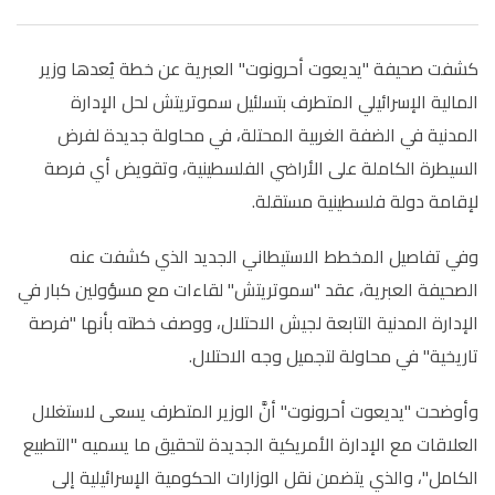
كشفت صحيفة "يديعوت أحرونوت" العبرية عن خطة يُعدها وزير
المالية الإسرائيلي المتطرف بتسلئيل سموتريتش لحل الإدارة
المدنية في الضفة الغربية المحتلة، في محاولة جديدة لفرض
السيطرة الكاملة على الأراضي الفلسطينية، وتقويض أي فرصة
لإقامة دولة فلسطينية مستقلة.
وفي تفاصيل المخطط الاستيطاني الجديد الذي كشفت عنه
الصحيفة العبرية، عقد "سموتريتش" لقاءات مع مسؤولين كبار في
الإدارة المدنية التابعة لجيش الاحتلال، ووصف خطته بأنها "فرصة
تاريخية" في محاولة لتجميل وجه الاحتلال.
وأوضحت "يديعوت أحرونوت" أنَّ الوزير المتطرف يسعى لاستغلال
العلاقات مع الإدارة الأمريكية الجديدة لتحقيق ما يسميه "التطبيع
الكامل"، والذي يتضمن نقل الوزارات الحكومية الإسرائيلية إلى