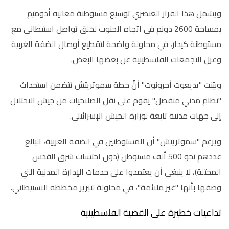
ويشمل هذا القرار العنصري توسيع مستوطنة معاليه أدوميم
بمساحة 2600 دونم في اتجاه الجنوب لخلق تواصل استيطاني مع
مستوطنة كيدار، في محاولة واضحة لتقطيع أوصال الضفة الغربية
وعزل التجمعات الفلسطينية عن بعضها البعض.
وبيّنت "يديعوت أحرونوت" أنَّ خطة سموتريتش تتضمن استحداث
"نظام مدني منفصل" يقوم على نقل الصلاحيات من جيش الاحتلال
إلى جهات مدنية تابعة لوزارة الجيش الإسرائيلي.
ويزعم "سموتريتش" أن المستوطنين في الضفة الغربية، البالغ
عددهم نحو 500 ألف مستوطن (دون احتساب شرق القدس
المحتلة)، لا ينبغي أن يعتمدوا على خدمات الإدارة المدنية التي
وصفها بأنها "غير ملائمة"، في محاولة لتبرير مخططه الاستيطاني.
تداعيات خطيرة على القضية الفلسطينية