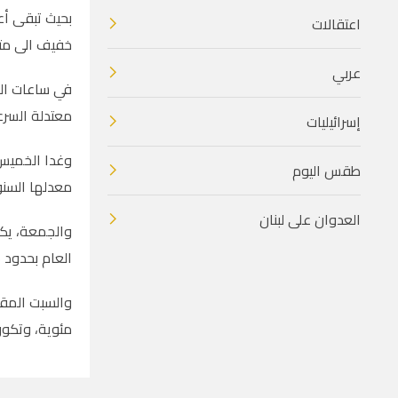
اعتقالات
خفيف الى مت
عربي
في ساعات المس
معتدلة السرع
إسرائيليات
وغدا الخميس،
طقس اليوم
معدلها السنوي العام بحدود 5 درجات مئوية، وتكون الرياح ش
العدوان على لبنان
والجمعة، يكو
العام بحدود 5 درجات مئوية، وتكون الرياح جنوبية غربية الى شمالية غربية خفيفة إلى معتدلة السرعة والبحر خفيف الى متوسط ارتفاع الموج
مئوية، وتكون