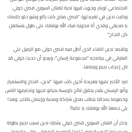
الاجتماعي تويتر، وجهت فيها تحية للفنان السوري قصي خولي.
وكتبت ندين في تغريدتها: "قصي مبارح كنت رائع وشو حلو كلامك
يا صديقي وقدي أنا فخورة فيك الله يوفقك على طول بتستاهل
كل النجاح"
وتقصد ندين اللقاء الذي أطل فيه قصي خولي مع الزميل علي
العلياني في برنامجه "مجموعة إنسان"، ويبدو أن حديث خولي قد
نال إعجاب نجيم ورضاها.
ليرد الأخير عليها بتغريدة أخرى كتب فيها: "ندين.. النجاح والاستمرار
وأنو الإنسان يقدر يحقق نتائج كويسة بحياتو تحبها وتحترمها الناس
وخصوصا بمجالنا يتطلب صدق شراكة ومحبة وإيمان بالآخر.. وهذا
يلي جمعنا الله يوفقك يا غالية".
يذكر أن الفنان السوري قصي خولي يشارك ندين نسيب نجيم بطولة
مسلسلها "خمسة ونص" لهذا الموسم الرمضاني وإلى جانبهما