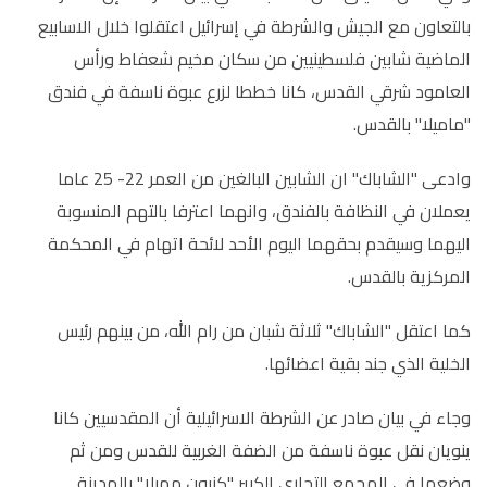
بالتعاون مع الجيش والشرطة في إسرائيل اعتقلوا خلال الاسابيع
الماضية شابين فلسطينيين من سكان مخيم شعفاط ورأس
العامود شرقي القدس، كانا خططا لزرع عبوة ناسفة في فندق
"ماميلا" بالقدس.
وادعى "الشاباك" ان الشابين البالغين من العمر 22- 25 عاما
يعملان في النظافة بالفندق، وانهما اعترفا بالتهم المنسوبة
اليهما وسيقدم بحقهما اليوم الأحد لائحة اتهام في المحكمة
المركزية بالقدس.
كما اعتقل "الشاباك" ثلاثة شبان من رام الله، من بينهم رئيس
الخلية الذي جند بقية اعضائها.
وجاء في بيان صادر عن الشرطة الاسرائيلية أن المقدسيين كانا
ينويان نقل عبوة ناسفة من الضفة الغربية للقدس ومن ثم
وضعها في المجمع التجاري الكبير "كنيون مميلا" بالمدينة.