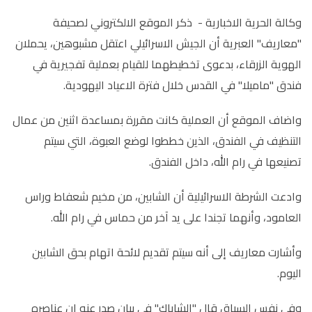
وكالة الحرية الاخبارية - ذكر الموقع الالكتروني لصحيفة
"معاريف" العبرية أن الجيش الاسرائيلي اعتقل مشبوهين، يحملان
الهوية الزرقاء، بدعوى تخطيطهما للقيام بعملية تفجيرية في
فندق "ماميلا" في القدس خلال فترة الاعياد اليهودية.
واضاف الموقع أن العملية كانت مقررة بمساعدة اثنين من عمال
التنظيف في الفندق، الذين خططوا لوضع العبوة، التي سيتم
تصنيعها في رام الله، داخل الفندق.
وادعت الشرطة الاسرائيلية أن الشابين، من مخيم شعفاط وراس
العامود، وأنهما تجندا على يد آخر من حماس في رام الله.
وأشارت معاريف إلى أنه سيتم تقديم لائحة اتهام بحق الشابين
اليوم.
وفي نفس السياق قال "الشاباك" في بيان صدر عنه إن عناصره