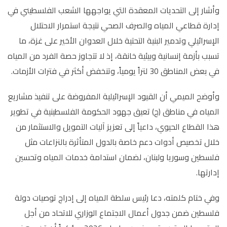
وأشار إلى التحديات المعقدة التي يواجهها الشعب الفلسطيني في
إدارة قطاعي المياه والصرف الصحي نتيجة استمرار الاحتلال
الإسرائيلي وتدمير البنية التحتية خلال العدوان الأخير على غزة، ما
تسبب بأزمة إنسانية وبيئية خانقة، إذ لا تتجاوز حصة الفرد من المياه
في بعض المناطق 30 لتراً يومياً، وتنخفض أكثر في فترات الأزمات
.
وأوضح الميمي أن القيود الإسرائيلية المفروضة على تنفيذ مشاريع
المياه في مناطق (ج) تعيق جهود الحكومة الفلسطينية في تطوير
هذا القطاع الحيوي، داعياً إلى تعزيز آليات التمويل والاستثمار من
خلال تخصيص أدوات دعم خاصة بالدول المتأثرة بالنزاعات مثل
فلسطين وسوريا ولبنان، لضمان استدامة خدمات المياه وتحسين
إدارتها
.
وفي ختام كلمته، دعا رئيس سلطة المياه إلى إدراج توصيات دولة
فلسطين ضمن جدول أعمال الاجتماع الوزاري للاتحاد من أجل