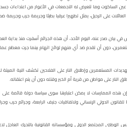
 عين الساكوت وما تتعرض له التجمعات في الأغوار من اعتداءات جسد
 العائلات على الرحيل، يمثل تطهيرا عرقيا بطيئا وجريمة حرب وجريمة ض
مرين، دون أن تقدم ضد أي منهم لوائح اتهام بينما جرت معظم عمليا
يدات المستعمرين وإطلاق النار على الفلاحين تكشف النية المبيتة 
لق النار على مواطن من قرية أم الخير وقتله دون أن يتم اعتقاله.
ن هذه الممارسات لا يمكن اعتبارها سوى سياسة دولة قائمة على الإ
ا للقانون الدولي الإنساني ولاتفاقيات جنيف الرابعة، وجرائم حرب وج
 الوطني المجتمع الدولي ومؤسساته القانونية بالتحرك العاجل لاع