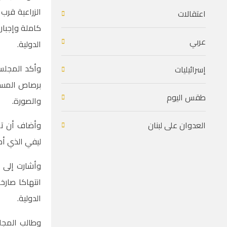
الزراعية قرب
اعتقالات
كاملة وإجبار
عربي
الدولية.
إسرائيليات
برصاص المستع
طقس اليوم
والصورة.
وأضاف أن تهد
العدوان على لبنان
ليفي الذي أط
وأشارت إلى إ
انتهاكا صارخ
الدولية.
وطالب المجلس