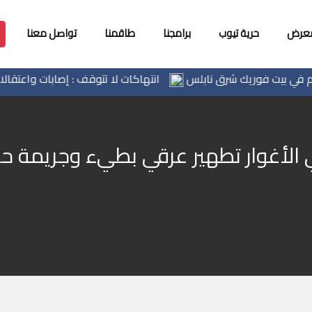
معرض
حرية تيوب
برامجنا
طاقمنا
تواصل معنا
انتهاكات لا تتوقف : إصابات واعتقالات واق
ي الأغوار تطهير عرقي بطيء وجريمة ح