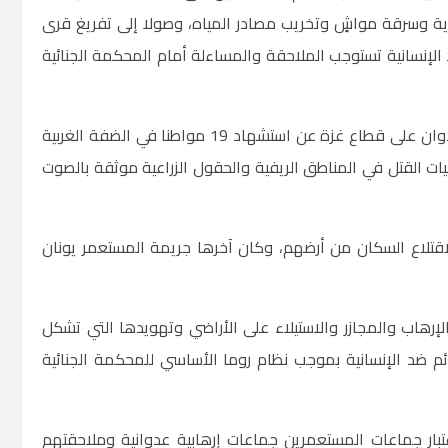
ية وسرقة مواشٍ وتخريب مصادر المياه، وصولا إلى تفريغ قرى
د الإنسانية تستوجب الملاحقة والمساءلة أمام المحكمة الجنائية
وأكد المجلس في بيان صدر عنه، اليوم الأحد، أن هذه الجرائم أسفرت منذ بداية العدوان على قطاع غزة عن استشهاد 19 مواطنا في الضفة الغربية
ت القتل في المناطق الريفية والحقول الزراعية موثقة بالصوت
لاقتلاع السكان من أرضهم، وكان آخرها جريمة المستعمر يونان
رهاب والمجازر والاستيلاء على الأراضي وتهويدها التي تشكل
رائم ضد الإنسانية بموجب نظام روما الأساسي للمحكمة الجنائية
تبار جماعات المستعمرين جماعات إرهابية عدوانية وملاحقتهم