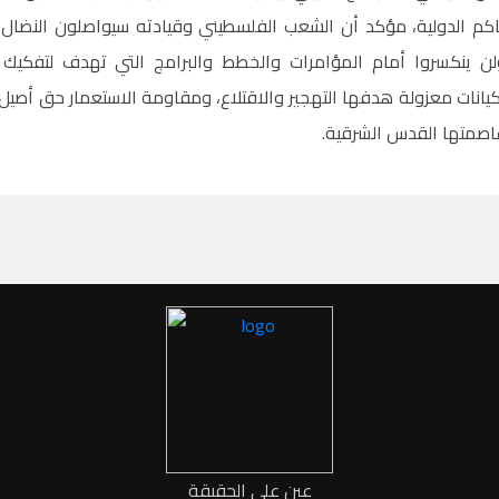
محاكم الدولية، مؤكد أن الشعب الفلسطيني وقيادته سيواصلون النضا
ن ينكسروا أمام المؤامرات والخطط والبرامج التي تهدف لتفكيك
كيانات معزولة هدفها التهجير والاقتلاع، ومقاومة الاستعمار حق أصيل ك
اصمتها القدس الشرقية.
عين على الحقيقة