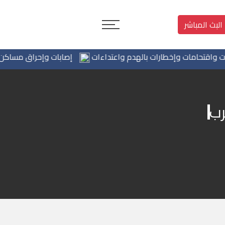
البث المباشر
تحامات وإخطارات بالهدم واعتداءات
إصابات وإحراق مساكن في هجو
رب