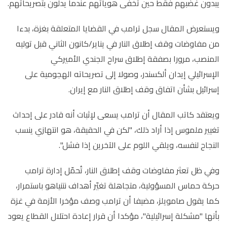
يبدون غضبهم فقط حين تُخفى هوياتهم عندما يدلون بتصريحاتهم.
ويستعرض المقال سجل ترامب في القضايا المتعلقة بغزة، بدءا
من مفاوضات وقف إطلاق النار في يناير/كانون الثاني قبل توليه
المنصب، مرورا بصفقة إطلاق سراح الجندي الأميركي
الإسرائيلي إيدان ألكسندر، وصولا إلى تصريحاته الهجومية على
إسرائيل بشأن اتفاق وقف إطلاق النار مع إيران.
ويعتقد كاتب المقال أن ترامب يسعى لإثبات أنه قادر على إحداث
تغيير ملموس إذا أراد ذلك، "لكن في الحقيقة، هو انتهازي ينسب
النجاح لنفسه، ويلقي اللوم على الآخرين إذا فشل".
وفي ظل تعثر مفاوضات وقف إطلاق النار، تُحمّل إدارة ترامب
حركة حماس المسؤولية، متجاهلة تغيّر أهداف نتنياهو باستمرار،
كما يقول صامويلز، مضيفا أن ترامب وصف مؤخرا الأزمة في غزة
بأنها "مشكلة إسرائيلية"، مؤكدا أن قرار إعادة احتلال القطاع يعود