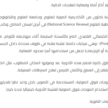
ا أكثر أمانا وفعالية للعلاجات الحالية.
ة باحثون من الأكاديمية الصينية للعلوم، وجامعة العلوم والتكنولوج
 في أبريل/نيسان الماضي وكتب عنها موقع يوريك أليرت.
 الكيميائي التقليدي الضرر بالأنسجة السليمة أثناء مهاجمته للأورام،
الأولية (Prodrugs) -وهي مركبات خاملة تنشط فقط في ظروف محددة داخل الج
 أو الإنزيمات) تجعل من استخدامها أمرا محدود الفعالية.
 كثيرة لتحفيز هذه الأدوية عند وصولها المكان المطلوب، مثل الضو
تقر إلى العمق والأمان اللازمين لعلاج السرطانات العميقة.
وجات فوق الصوتية، المستخدمة في التصوير، كحل واعد نظرا لقدرته
استخدام الموجات فوق الصوتية لتنشيط الأدوية كيميائيا تحديا كبيرا.
ات النانوية