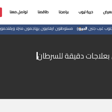
معرض
حرية تيوب
برامجنا
طاقمنا
تواصل معنا
رب جنين
مستوطنون ارهابيون يهاجمون منزلا ويقتحمون مناط
 بعلاجات دقيقة للسرطان