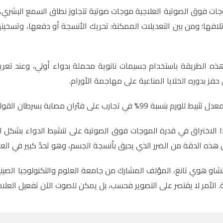
ات فوق الصوتية العلاجية موجات صوتية تتجاوز نطاق السمع البشري، و
إتلافها؛ ومن بين التعديلات الممكنة: تحريك الأنسجة أو دفعها، وتسخي
هذه الطريقة باستخدام جسيمات نانوية محملة بدواء أولي، وعند تعر
حفز بدوره الخلايا المناعية على مهاجمة الأورام.
ب على فئران مصابة بسرطان القولون، وشفى ثلثي الفئران، دون الإضرار بالأنسجة السليمة.
الاختراق في قدرة الموجات فوق الصوتية على تنشيط الدواء بشكل ان
 هذه الدقة من الضرر الذي يحيق بأنسجة الجسم، وهو تحدّ كبير في العلا
تشاو هوي تانغ، المؤلف المشارك من جامعة العلوم والتكنولوجيا الصين
 الأمر لا يقتصر على التصوير فحسب، بل يمكن للصوت الآن تفعيل العلاجا