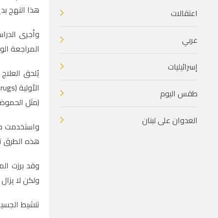
هذا النهج بديل
اعتقالات
وأجرى الدراس
عربي
المراجعة الوطنية للعلوم (National Science Review)
إسرائيليات
يُلحق العلاج
طقس اليوم
(مثل الحموضة
العدوان على لبنان
واستخدمت طرق
هذه الطرق تف
وقد برزت الم
ولكن لا يزال 
تنشيط الجسيم