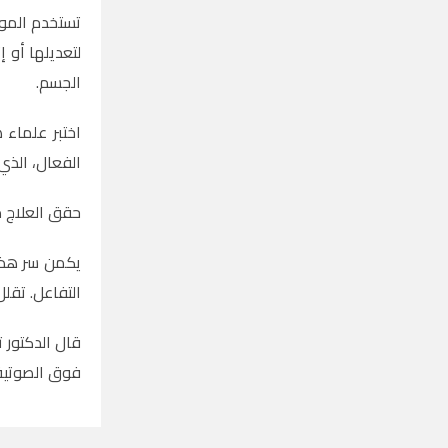
تستخدم الموج
لتعديلها أو 
الجسم.
اختبر علماء 
الفعال، الذي 
حقق العلاج معدل تثبيط للورم بنسبة 99% في تجار
يكمن سر هذا 
التفاعل. تقلل
قال الدكتور 
فوق الصوتية.