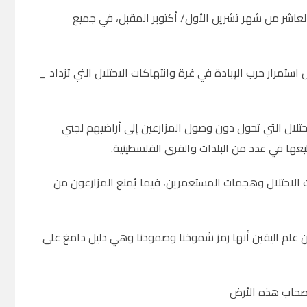
ن العاشر من شهر تشرين الأول/ أكتوبر المقبل، في جميع
تمرار حرب الإبادة في غرة وانتهاكات الاحتلال التي تزداد _
لال التي تحول دون وصول المزارعين إلى أراضيهم لجني
يعها في عدد من البلدات والقرى الفلسطينية.
 278 ألف شجرة زيتون بسبب إجراءات الاحتلال وهجمات المستعمرين، فيما يُمنع المزارعون من
لم اليقين أنها رمز شموخنا وصمودنا وهي دليل دامغ على
أصحاب هذه الأرض