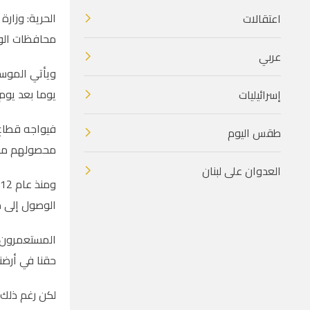
الحرية: وزارة
اعتقالات
محافظات ال
عربي
ويأتي الموسم
يوما بعد يوم
إسرائيليات
فيواجه قطاع 
طقس اليوم
محصولهم من ث
العدوان على لبنان
الوصول إلى 
المستعمرون 
حقنا في أرضن
لكن رغم ذلك 