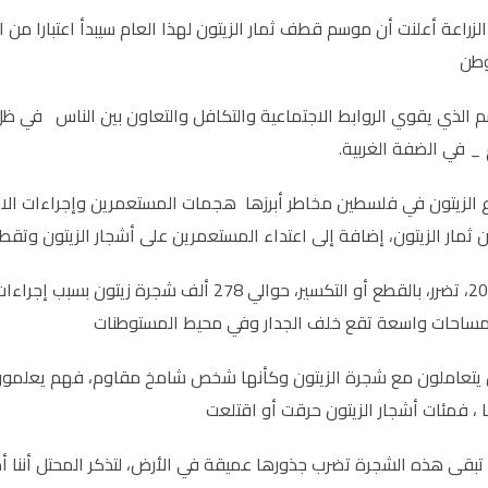
 الزراعة أعلنت أن موسم قطف ثمار الزيتون لهذا العام سيبدأ اعتبارا م
وطن
 الذي يقوي الروابط الاجتماعية والتكافل والتعاون بين الناس في ظل اس
 _ في الضفة الغربية.
الزيتون في فلسطين مخاطر أبرزها هجمات المستعمرين وإجراءات الاحت
مار الزيتون، إضافة إلى اعتداء المستعمرين على أشجار الزيتون وتقط
ومنذ عام 2012، تضرر، بالقطع أو التكسير، حوالي
مساحات واسعة تقع خلف الجدار وفي محيط المستوطنات
يتعاملون مع شجرة الزيتون وكأنها شخص شامخ مقاوم، فهم يعلمون ع
ا ، فمئات أشجار الزيتون حرقت أو اقتلعت
تبقى هذه الشجرة تضرب جذورها عميقة في الأرض، لتذكر المحتل أننا 