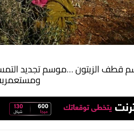
 قطف الزيتون …موسم تجديد التمسك 
ومستعمريه